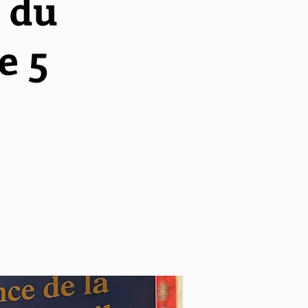
 du
e 5