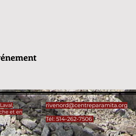
événement
rivenord@centreparamita.org
Laval,
che et en
Tél: 514-262-7506