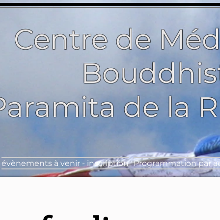
Centre de Méd
Bouddhis
Paramita de la 
évènements à venir - inscription
Programmation par ac