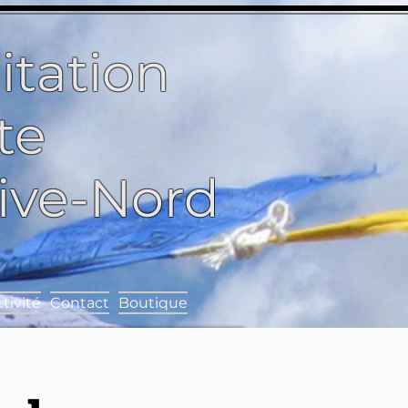
itation
te
Rive-Nord
tivité
Contact
Boutique