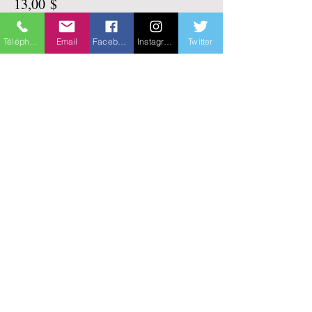
13,00 $
+ 0,33 $ de frais de billetterie
Téléphone
Email
Facebook
Instagram
Twitter
Vente expirée
Type de billet
en ligne sur ZOOM
Plus d'info
Prix
13,00 $
+ 0,33 $ de frais de billetterie
Partager cet événement