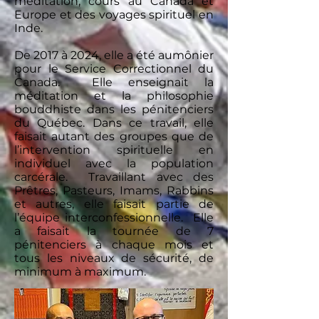
méditation, cours au Canada et
Europe et des voyages spirituel en
Inde.
De 2017 à 2024, elle a été aumônier
pour le Service Correctionnel du
Canada. Elle enseignait la
méditation et la philosophie
bouddhiste dans les pénitenciers
du Québec. Dans ce travail, elle
faisait autant des groupes que de
l’intervention spirituelle en
individuel avec la population
carcérale. Travaillant avec des
Prêtres, Pasteurs, Imams, Rabbins
et autres, elle faisait partie de
l’équipe interconfessionnelle. Elle
a faisait la tournée de 7
pénitenciers à chaque mois et
tous les niveaux de sécurité, de
minimum à maximum.