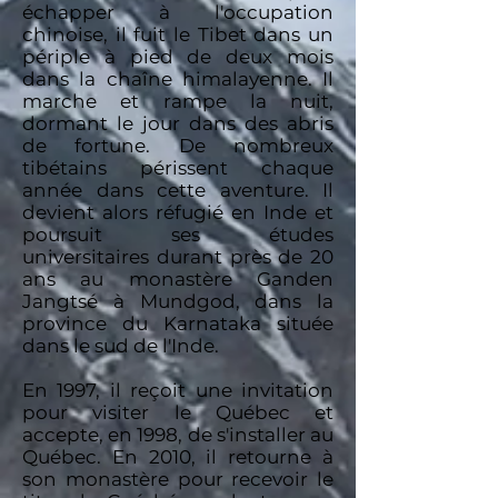
échapper à l'occupation
chinoise, il fuit le Tibet dans un
périple à pied de deux mois
dans la chaîne himalayenne. Il
marche et rampe la nuit,
dormant le jour dans des abris
de fortune. De nombreux
tibétains périssent chaque
année dans cette aventure. Il
devient alors réfugié en Inde et
poursuit ses études
universitaires durant près de 20
ans au monastère Ganden
Jangtsé à Mundgod, dans la
province du Karnataka située
dans le sud de l'Inde.
En 1997, il reçoit une invitation
pour visiter le Québec et
accepte, en 1998, de s'installer au
Québec. En 2010, il retourne à
son monastère pour recevoir le