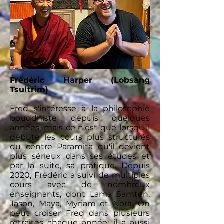
Frédéric Harper (Lobsang
Tsultrim)
Fred s'intéresse à la philosophie
bouddhiste depuis quelques
années, mais ce n'est que lorsqu'il
débute les cours plus structurés
du centre Paramita qu'il devient
plus sérieux dans ses études et
par la suite, sa pratique. Depuis
2020, Frédéric a suivi de multiples
cours avec de nombreux
enseignants, dont Lama Samten,
Jason, Maya, Myriam et Nora. On
peut croiser Fred dans plusieurs
retraites chaque année; il a aussi