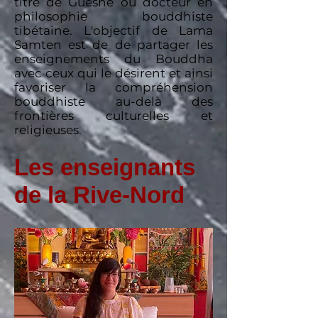
titre de Guéshé ou docteur en
philosophie bouddhiste
tibétaine. L'objectif de Lama
Samten est de de partager les
enseignements du Bouddha
avec ceux qui le désirent et ainsi
favoriser la compréhension
bouddhiste au-delà des
frontières culturelles et
religieuses.
Les enseignants
de la Rive-Nord