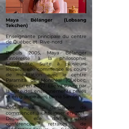
Maya Bélanger (Lobsang
Tekchen)
Enseignante principale du centre
de Québec et Rive-nord
Depuis 2005, Maya Bélanger
s'intéresse à la philosophie
bouddhiste. Suite à plusieurs
lectures, elle commence les cours
de méditation avec le centre
Paramita de Montréal (Québec,
Canada) en 2007. Elle va suivre par
la suite des enseignements privés
et en groupe avec Lama Samten.
Celui-ci va lui demander de
commencer à enseigner en 2011.
Depuis, elle donne des
conférences, retraites de