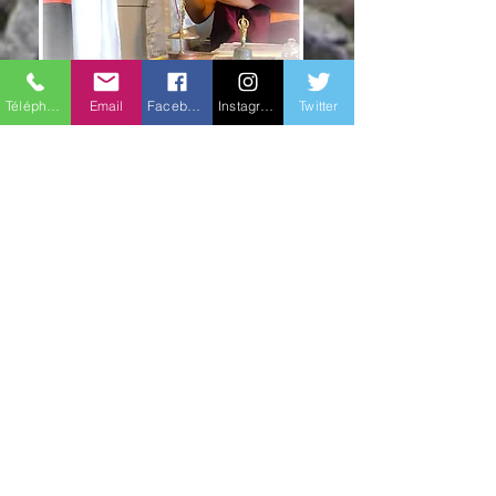
Manon Cormier​
Téléphone
Email
Facebook
Instagram
Twitter
Manon pratique la méditation
depuis de nombreuses années. En
2017, la lecture de certain ouvrages
bouddhistes marque un tournant
déterminant dans son parcours.
Cette découverte agit comme
une révélation et la conduit vers
les enseignements de la
philosophie bouddhiste tibétaine,
transmis au Centre Paramita par
son maître spirituel Lama Samten
ainsi que par les enseignants qui
l’accompagnent.
Sa pratique s’approfondit alors à
travers la méditation de
concentration et la méditation
analytique, telles qu’elles y sont
enseignées. L’étude, la réflexion et