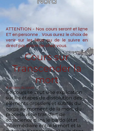
Nord
ATTENTION - Nos cours seront et ligne
ET en personne
. Vous aurez le choix de
venir sur les lieux ou de le suivre en
direct par zoom de chez vous.
Cours sur
Transcender la
mort
À propos du cours
Ce cours se veut une explication
sur les étapes de dissolution des
éléments grossiers et subtils du
corps au moment de la mort, du
processus de transfert de
conscience dans le bardo (état
intermédiaire entre la mort et la