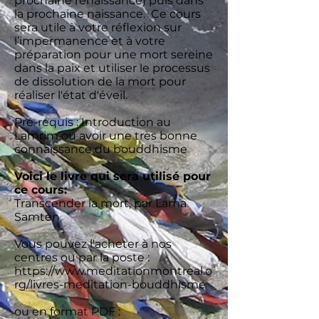
prochaine renaissance) puis dans
la prochaine naissance. Ce cours
sera utile à votre réflexion sur
l’impermanence et à votre
préparation pour une mort sereine
dans la paix et utiliser le processus
de dissolution de la mort pour
réaliser l'état d'éveil.
Pré-requis : Introduction au
Lamrim ou avoir une très bonne
connaissance du bouddhisme
Voici le livre qui sera utilisé pour
ce cours:
Transcender la mort, par Lama
Samten
Vous pouvez l'acheter à nos
centres ou par la poste :
https://www.meditationmontreal.o
rg/livres-meditation-bouddhisme
ou en format PDF :