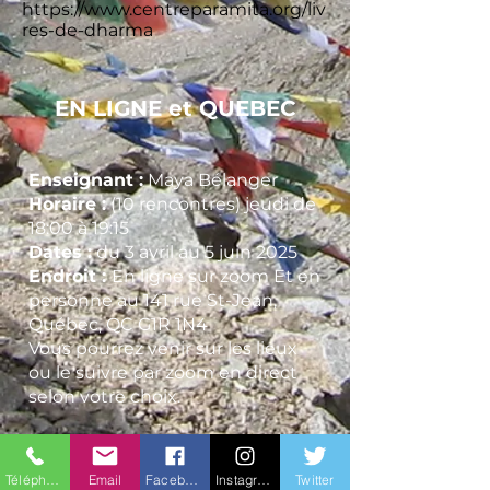
https://www.centreparamita.org/liv
res-de-dharma
EN LIGNE et QUEBEC
Enseignant :
Maya Bélanger
Horaire :
(10 rencontres) jeudi de
18:00 à 19:15
Dates :
du 3 avril au 5 juin 2025
Endroit :
En ligne sur zoom Et en
personne au 141 rue St-Jean,
Québec, QC G1R 1N4
Vous pourrez venir sur les lieux
ou le suivre par zoom en direct
selon votre choix.
Coût :
100$ par carte de crédit
(ici). ou par interac au
Téléphone
Email
Facebook
Instagram
Twitter