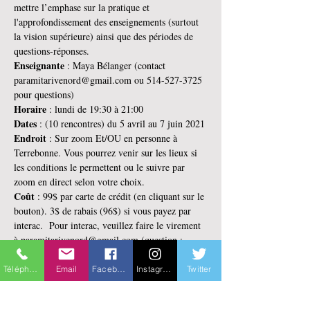
mettre l’emphase sur la pratique et 
l'approfondissement des enseignements (surtout 
la vision supérieure) ainsi que des périodes de 
questions-réponses.
Enseignante 
: Maya Bélanger (contact 
paramitarivenord@gmail.com ou 514-527-3725 
pour questions)
Horaire 
: lundi de 19:30 à 21:00
Dates 
: (10 rencontres) du 5 avril au 7 juin 2021
Endroit 
: Sur zoom Et/OU en personne à 
Terrebonne. Vous pourrez venir sur les lieux si 
les conditions le permettent ou le suivre par 
zoom en direct selon votre choix.
Coût
 : 99$ par carte de crédit (en cliquant sur le 
bouton). 3$ de rabais (96$) si vous payez par 
interac.  Pour interac, veuillez faire le virement 
à paramitarivenord@gmail.com (question : 
centre - Réponse : Paramita)
Téléphone
Email
Facebook
Instagram
Twitter
Billets