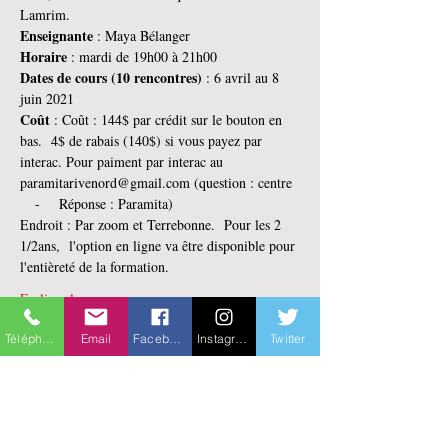
Lamrim.
Enseignante
 : Maya Bélanger
Horaire
 : mardi de 19h00 à 21h00
Dates de cours (10 rencontres)
 : 6 avril au 8 
juin 2021
Coût
 : Coût : 144$ par crédit sur le bouton en 
bas.  4$ de rabais (140$) si vous payez par 
interac. Pour paiment par interac au 
paramitarivenord@gmail.com (question : centre 
   -    Réponse : Paramita)
Endroit : Par zoom et Terrebonne.  Pour les 2 
1/2ans,  l'option en ligne va être disponible pour 
l'entièreté de la formation.
En lire plus >
Téléphone
Email
Facebook
Instagram
Twitter
Billets
Vente expirée