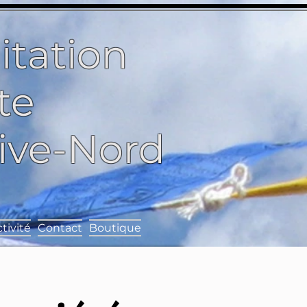
itation
te
Rive-Nord
tivité
Contact
Boutique