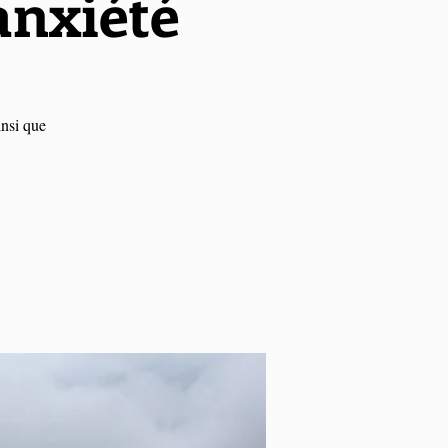
'anxiété
insi que