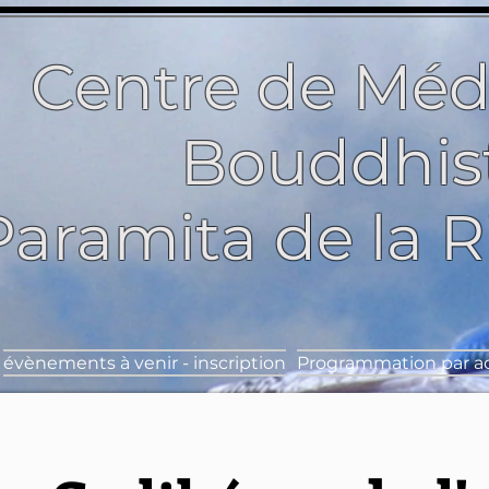
Centre de Méd
Bouddhis
Paramita de la 
évènements à venir - inscription
Programmation par ac