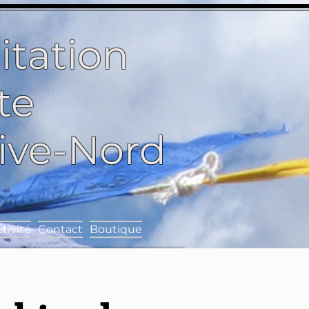
itation
te
Rive-Nord
tivité
Contact
Boutique