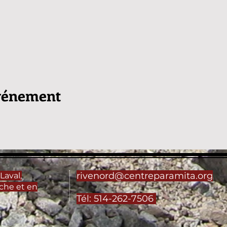
événement
rivenord@centreparamita.org
Laval,
che et en
Tél: 514-262-7506