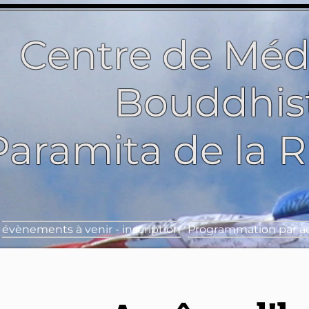
Centre de Méd
Bouddhis
Paramita de la 
évènements à venir - inscription
Programmation par ac