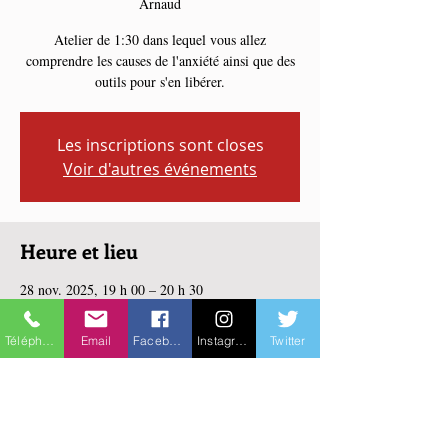
Arnaud
Atelier de 1:30 dans lequel vous allez
comprendre les causes de l'anxiété ainsi que des
outils pour s'en libérer.
Les inscriptions sont closes
Voir d'autres événements
Heure et lieu
28 nov. 2025, 19 h 00 – 20 h 30
Trois-Rivières - Loisirs St-Arnaud, 2900 Rue
Monseigneur-Saint-Arnauld, Trois-Rivières, QC
Téléphone
Email
Facebook
Instagram
Twitter
G9A 5L2, Canada