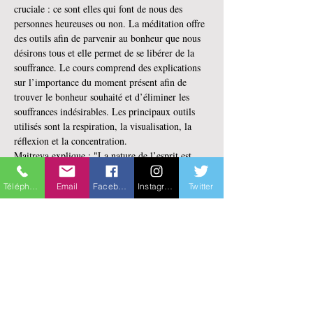
cruciale : ce sont elles qui font de nous des 
personnes heureuses ou non. La méditation offre 
des outils afin de parvenir au bonheur que nous 
désirons tous et elle permet de se libérer de la 
souffrance. Le cours comprend des explications 
sur l’importance du moment présent afin de 
trouver le bonheur souhaité et d’éliminer les 
souffrances indésirables. Les principaux outils 
utilisés sont la respiration, la visualisation, la 
réflexion et la concentration.
Maitreya explique : "La nature de l’esprit est 
lumineuse; les impuretés sont occasionnelles."
Enseignante 
: Frédéric Harper (Lobsang 
Téléphone
Email
Facebook
Instagram
Twitter
Tsultrim)
Horaire 
: (10 rencontres) jeudi de 19:00 à 20:15
Dates 
: du 19 septembre au 28 novembre (pause 
le 14 novembre)
Endroit 
: Sur zoom et/ou en personne Axion 50 
plus* (435 Boulevard Curé-Labelle sud, Laval)
En lire plus >