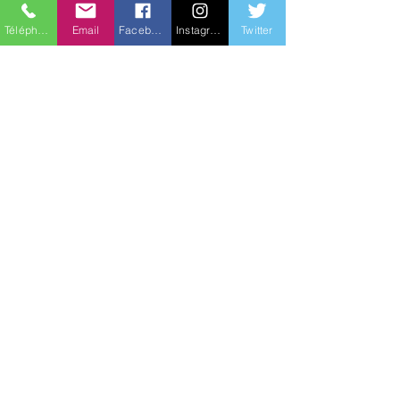
décembre 2021
Téléphone
Email
Facebook
Instagram
Twitter
En lire plus >
Billets
Vente expirée
Type de billet
Cours émotion - jeudi soir
Prix
99,00 $
Partager cet événement