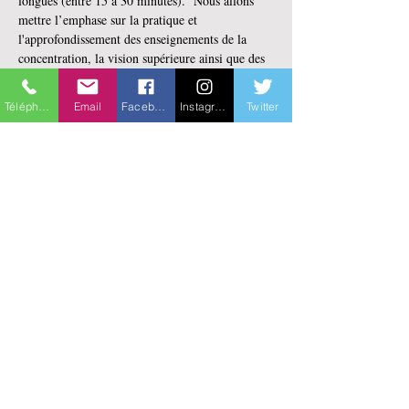
longues (entre 15 à 30 minutes).  Nous allons 
mettre l’emphase sur la pratique et 
l'approfondissement des enseignements de la 
concentration, la vision supérieure ainsi que des 
périodes de questions-réponses.
Enseignant 
: Maya Bélanger
Téléphone
Email
Facebook
Instagram
Twitter
Horaire 
: (11 rencontres) lundi de 13:30 à 14:45
Dates 
: du 16 septembre au 25 novembre 2024
Endroit 
: Sur zoom Et en personne au 141 rue 
St-Jean, Québec, QC G1R 1N4
Vous pourrez venir sur les lieux ou le suivre par 
zoom en direct selon votre choix.
En lire plus >
Partager cet événement