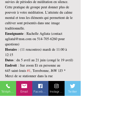
suivies de périodes de méditation en silence.  
Cette pratique de groupe peut donner plus de 
pouvoir à votre méditation. L'atteinte du calme 
mental et tous les éléments qui permettent de le 
cultiver sont présentés dans une image 
traditionnelle.
Enseignante 
: Rachelle Agliata (contact 
agliatal@msn.com ou 514-705-6260 pour 
questions)
Horaire 
: (11 rencontres) mardi de 11:00 à 
12:15
Dates 
: du 5 avril au 21 juin (congé le 19 avril)
Endroit 
: Sur zoom Et en personne au 
645 saint-louis 
#1
, Terrebonne, J6W 1J3 * 
Merci de se stationner dans la rue
En lire plus >
Téléphone
Email
Facebook
Instagram
Twitter
Billets