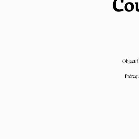
Cou
Objectif 
Préreq