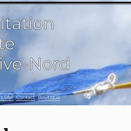
itation
te
Rive-Nord
tivité
Contact
Boutique