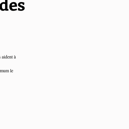
 des
s aident à
imum le