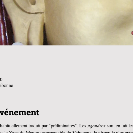
00
rebonne
'événement
 habituellement traduit par "préliminaires". Les 
ngondros 
sont en fait l
dans le Yoga du Mantra insurpassable du Vajrayana, le niveau le plus extr