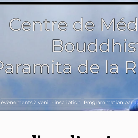
Centre de Méd
Bouddhis
Paramita de la 
évènements à venir - inscription
Programmation par ac