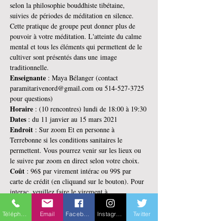
selon la philosophie bouddhiste tibétaine, 
suivies de périodes de méditation en silence.  
Cette pratique de groupe peut donner plus de 
pouvoir à votre méditation. L'atteinte du calme 
mental et tous les éléments qui permettent de le 
cultiver sont présentés dans une image 
traditionnelle.
Enseignante 
: Maya Bélanger (contact 
paramitarivenord@gmail.com ou 514-527-3725 
pour questions)
Horaire 
: (10 rencontres) lundi de 18:00 à 19:30
Dates 
: du 11 janvier au 15 mars 2021
Endroit 
: Sur zoom Et en personne à 
Terrebonne si les conditions sanitaires le 
permettent. Vous pourrez venir sur les lieux ou 
le suivre par zoom en direct selon votre choix.
Coût
 : 96$ par virement intérac ou 99$ par 
carte de crédit (en cliquand sur le bouton). Pour 
interac, veuillez faire le virement à 
paramitarivenord@gmail.com (question : centre 
- Réponse : Paramita)
Téléphone
Email
Facebook
Instagram
Twitter