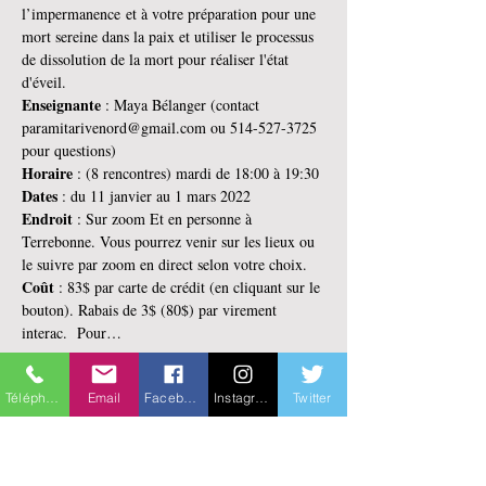
l’impermanence et à votre préparation pour une 
mort sereine dans la paix et utiliser le processus 
de dissolution de la mort pour réaliser l'état 
d'éveil.
Enseignante 
: Maya Bélanger (contact 
paramitarivenord@gmail.com ou 514-527-3725 
pour questions)
Horaire 
: (8 rencontres) mardi de 18:00 à 19:30
Dates 
: du 11 janvier au 1 mars 2022
Endroit 
: Sur zoom Et en personne à 
Terrebonne. Vous pourrez venir sur les lieux ou 
le suivre par zoom en direct selon votre choix.
Coût
 : 83$ par carte de crédit (en cliquant sur le 
bouton). Rabais de 3$ (80$) par virement 
interac.  Pour…
En lire plus >
Téléphone
Email
Facebook
Instagram
Twitter
Billets