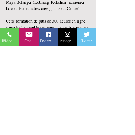
Maya Bélanger (Lobsang Teckchen) aumônier 
bouddhiste et autres enseignants du Centre!
Cette formation de plus de 300 heures en ligne 
couvrira l'ensemble des enseignements essentiels 
de la méditation et la philosophie bouddhiste 
tibétaine proposés depuis plusieurs années par le 
Téléphone
Email
Facebook
Instagram
Twitter
Centre Paramita. Durant cette formation, vous 
aurez accès à comprendre l’essentiel de ce que 
les moines tibétains étudient durant de 
nombreuses années dans le monastère sur la 
façon d’appliquer l’enseignement pour cheminer 
vers le bonheur de l’éveil.
En lire plus >
Partager cet événement