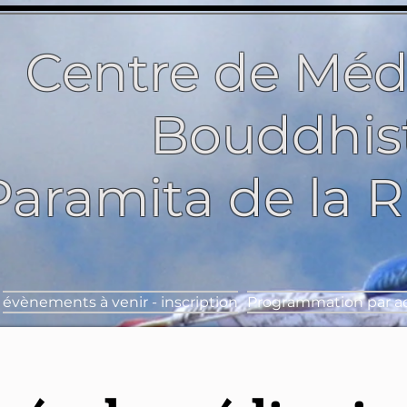
Centre de Méd
Bouddhis
Paramita de la 
évènements à venir - inscription
Programmation par ac