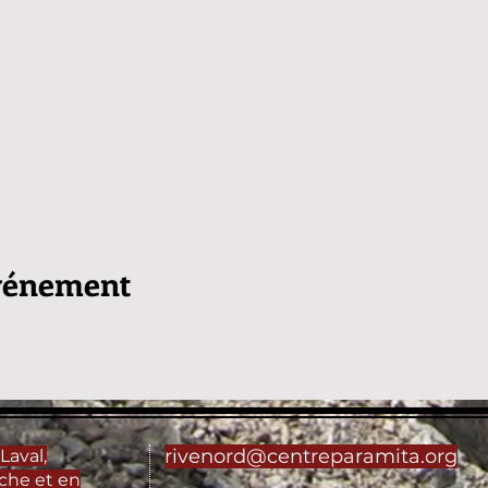
événement
rivenord@centreparamita.org
Laval,
che et en