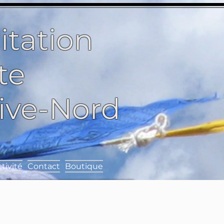
itation
te
Rive-Nord
tivité
Contact
Boutique