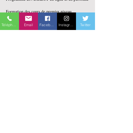
Formation des cours de premier niveau 
(Comprendre les émotions, la méditation du 
calme mental et les étapes de la voie vers le 
Téléphone
Email
Facebook
Instagram
Twitter
bonheur : Introduction au Lamrim) de 50 heures
Cette formation sera donnée principalement par 
Maya Bélanger (Lobsang Teckchen) aumônier 
bouddhiste en milieu correctionnel.
En lire plus >
Partager cet événement