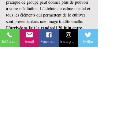
pratique de groupe peut donner plus de pouvoir 
à votre méditation. L'atteinte du calme mental et 
tous les éléments qui permettent de le cultiver 
sont présentés dans une image traditionnelle.
L'arrivée se fait le vendredi 20 juin entre 
17:30 et 19:30
Téléphone
Email
Facebook
Instagram
Twitter
Si vous avez des questions, vous pouvez nous 
contacter au 514-527-3725 ou 
maya@centreparamita.org
Pour vous incrire ,
 cliquez sur le bouton
Partager cet événement