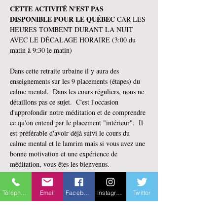
CETTE ACTIVITÉ N'EST PAS 
DISPONIBLE POUR LE QUÉBEC
 CAR LES 
HEURES TOMBENT DURANT LA NUIT 
AVEC LE DÉCALAGE HORAIRE (3:00 du 
matin à 9:30 le matin)
Dans cette retraite urbaine il y aura des 
enseignements sur les 9 placements (étapes) du 
calme mental.  Dans les cours réguliers, nous ne 
détaillons pas ce sujet.  C'est l'occasion 
d'approfondir notre méditation et de comprendre 
ce qu'on entend par le placement "intérieur".  Il 
est préférable d'avoir déjà suivi le cours du 
calme mental et le lamrim mais si vous avez une 
bonne motivation et une expérience de 
méditation, vous êtes les bienvenus.
Cet enseignement sera guidé par Maya Bélanger 
Téléphone
Email
Facebook
Instagram
Twitter
qui enseigne depuis presque 15 ans et a été 
aumônier bouddhiste en milieu carcéral pendant 
plus de 7 ans.  Elle faisait de l'intervention 