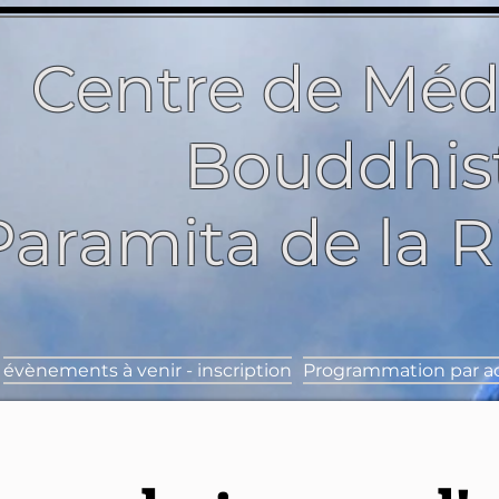
Centre de Méd
Bouddhis
Paramita de la 
évènements à venir - inscription
Programmation par ac