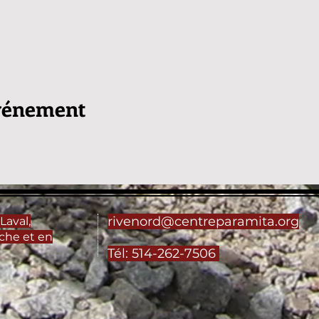
événement
rivenord@centreparamita.org
Laval,
che et en
Tél: 514-262-7506