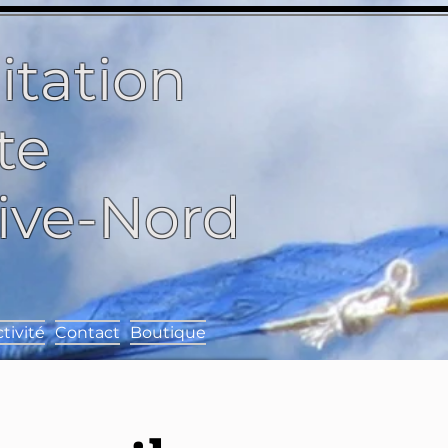
itation
te
Rive-Nord
tivité
Contact
Boutique