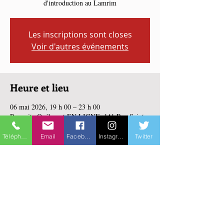
d'introduction au Lamrim
Les inscriptions sont closes
Voir d'autres événements
Heure et lieu
06 mai 2026, 19 h 00 – 23 h 00
Paramita Québec et EN LIGNE, 141 Rue Saint-
Jean, Québec, QC G1R 1N4, Canada
Téléphone
Email
Facebook
Instagram
Twitter
Partager cet événement