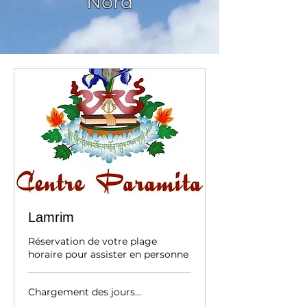
Nord
Réservation
places en p
gens déjà i
cours. Si vou
inscrits, mer
Lamrim
Réservation de votre plage
horaire pour assister en personne
Chargement des jours...