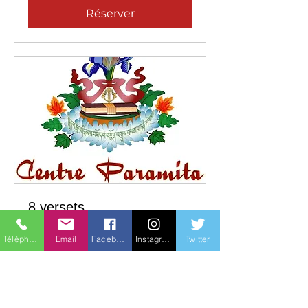
Réserver
8 versets
Pour ceux qui sont déjà inscrits et
Téléphone
Email
Facebook
Instagram
Twitter
qui veulent réserver le présentiel
Chargement des jours...