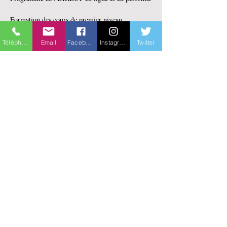
Formation des cours de premier niveau 
(Comprendre les émotions, la méditation du 
calme mental et les étapes de la voie vers le 
Téléphone
Email
Facebook
Instagram
Twitter
bonheur : Introduction au Lamrim) de 50 heures
Cette formation sera donnée principalement par 
Maya Bélanger (Lobsang Teckchen) aumônier 
bouddhiste en milieu correctionnel.
En lire plus >
Partager cet événement