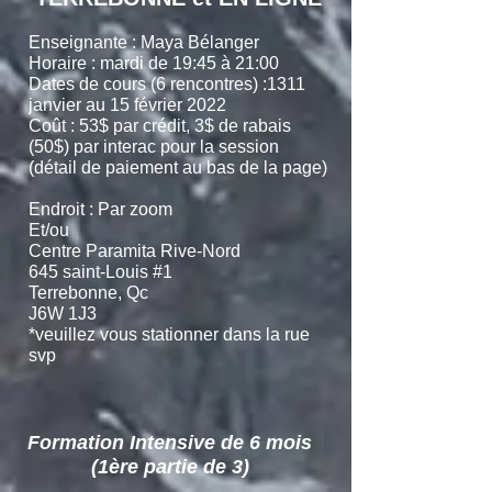
Enseignante : Maya Bélanger
Horaire : mardi de 19:45 à 21:00
Dates de cours (6 rencontres) :1311
janvier au 15 février 2022
Coût : 53$ par crédit, 3$ de rabais
(50$) par interac pour la session
(détail de paiement au bas de la page)
Endroit : Par zoom
Et/ou
Centre Paramita Rive-Nord
645 saint-Louis #1
Terrebonne, Qc
J6W 1J3
*veuillez vous stationner dans la rue
svp
Formation Intensive de 6 mois
(1ère partie de 3)