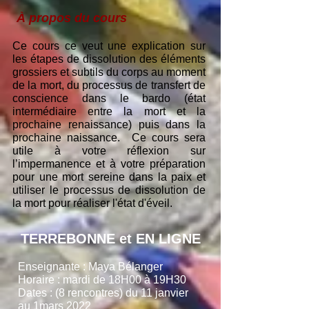
À propos du cours
Ce cours ce veut une explication sur
les étapes de dissolution des éléments
grossiers et subtils du corps au moment
de la mort, du processus de transfert de
conscience dans le bardo (état
intermédiaire entre la mort et la
prochaine renaissance) puis dans la
prochaine naissance. Ce cours sera
utile à votre réflexion sur
l’impermanence et à votre préparation
pour une mort sereine dans la paix et
utiliser le processus de dissolution de
la mort pour réaliser l'état d'éveil.
TERREBONNE et EN LIGNE
Enseignante : Maya Bélanger
Horaire : mardi de 18H00 à 19H30
Dates : (8 rencontres) du 11 janvier
au 1mars 2022