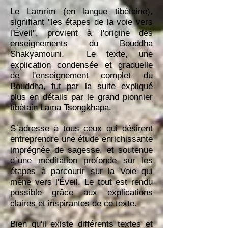
Le Lamrim (en langue tibétaine),
signifiant "les étapes de la voie vers
l'Éveil", provient à l'origine des
enseignements du
Bouddha
Shakyamouni
. Le texte, une
explication condensée et graduelle
de l'enseignement complet du
Bouddha, fut par la suite expliqué
plus en détails par le grand pionnier
tibétain
Lama Tsongkhapa
.
S`adresse à tous ceux qui désirent
entreprendre une étude enrichissante
imprégnée de sagesse, et soutenue
d`une méditation profonde sur les
étapes à parcourir sur la Voie qui
mène vers l'Éveil. Le tout est rendu
possible grâce aux explications
claires et inspirantes de ce texte.
Bien qu'il existe différents textes et