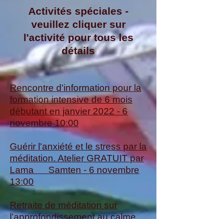
Activités spéciales -
veuillez cliquer sur
l'activité pour tous les
détails
Rencontre d'information pour la
formation intensive de 6 mois
débutant en janvier 2022 - 6
novembre 10:00
Guérir l'anxiété et le stress par la
méditation. Atelier GRATUIT par
Lama Samten - 6 novembre
13:00
Retraite de méditation sur
l'approfondissement au calme