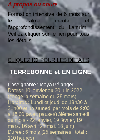
À propos du cours
Formation intensive de 6 mois sur
le calme mental et
l'approfondissement du Lamrim.
Veillez cliquer sur le lien pour tous
les détails
CLIQUEZ ICI POUR LES DÉTAILS
TERREBONNE et EN LIGNE
Enseignante : Maya Bélanger
Dates : 10 janvier au 30 juin 2022
(congé la semaine du 28 mars)
Horaires : Lundi et jeudi de 19h30 à
21h00 et un samedi par mois de 9:00
à 15:00 (avec pauses) 3ième samedi
du mois - 22 janvier, 19 février, 19
mars, 16 avril, 21 mai, 18 juin)
Durée : 6 mois (25 semaines; total :
110 heures)