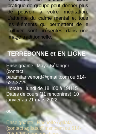
pratique de groupe peut donner plus
de pouvoir à votre méditation.
L'atteinte du calme mental et tous
les éléments qui permettent de le
cultiver sont présentés dans une
image traditionnelle.
TERREBONNE et EN LIGNE
Enseignante : Maya Bélanger
(contact
paramitarivenord@gmail.com
ou
514-
527-3725
Horaire : lundi de 18H00 à 19H15
Dates de cours (11 rencontres) :10
janvier au 21 mars 2022
ou
Enseignante : Rachelle Agliata
(contact
agliatal@msn.com
ou
514-
705-6260
pour questions)