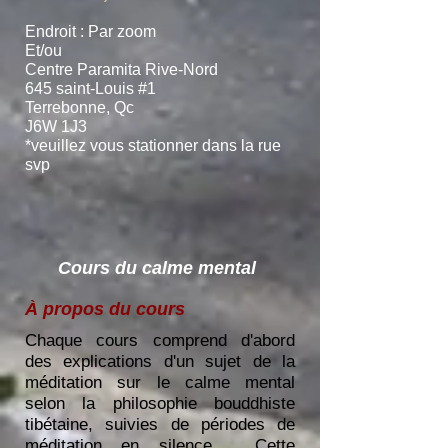
Endroit : Par zoom
Et/ou
Centre Paramita Rive-Nord
645 saint-Louis #1
Terrebonne, Qc
J6W 1J3
*veuillez vous stationner dans la rue
svp
Cours du calme mental
À propos du cours
Chaque cours comprend d'abord
des explications d'un sujet de la
méditation sur le calme mental
selon la philosophie bouddhiste
tibétaine, suivies de périodes de
méditation en silence. Cette