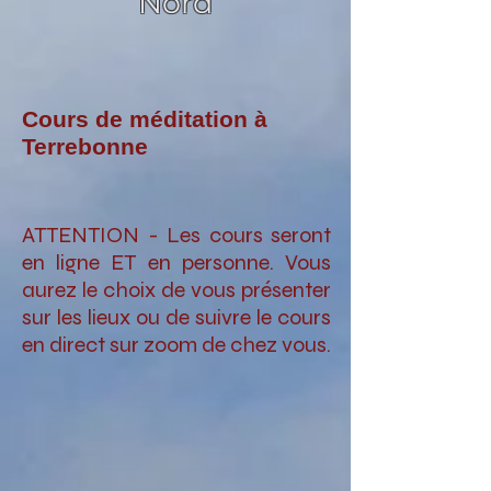
Nord
Cours de méditation à
Terrebonne
ATTENTION - Les cours seront
en ligne ET en personne. Vous
aurez le choix de vous présenter
sur les lieux ou de suivre le cours
en direct sur zoom de chez vous.