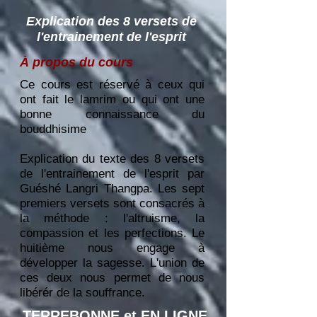
Explication des 8 versets de
l'entrainement de l'esprit
À propos du cours
Ce cours est réservé à ceux qui
ont fait le lamrim ou qui ont une
bonne connaissance du
bouddhisime
Explication du texte des 8 versets
de l'entrainement de l'esprit par
Guéshé Langri Thangpa. Les sept
premiers versets sont consacrés à
la méthode : l'altruisme, la
compassion et les perfections. Le
huitième nous engage à
développer la sagesse. L'union de
ces deux nous permet de nous
libérér de la souffrance.
TERREBONNE et EN LIGNE