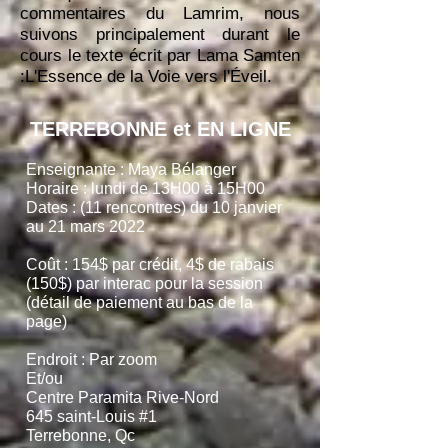
commentaires du Lamrim, nous
suivons principalement durant le
cours le texte écrit par Lama Samten
:
L'Essence de la Voie vers l'Éveil
.
TERREBONNE et EN LIGNE
Enseignante : Maya Bélanger
Horaire : lundi de 13H00 à 15H00
Dates : (11 rencontres) du 10 janvier
au 21 mars 2022
Coût : 154$ par crédit, 4$ de rabais
(150$) par interac pour la session
(détail de paiement au bas de la
page)
Endroit : Par zoom
Et/ou
Centre Paramita Rive-Nord
645 saint-Louis #1
Terrebonne, Qc