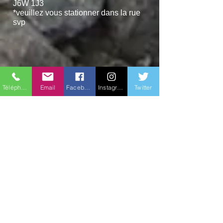
J6W 1J3
*veuillez vous stationner dans la rue
svp
Pour information ou inscription
Maya Bélanger
Téléphone
Email
Facebook
Instagram
Twitter
Courriel :
paramitarivenord@gmail.com
Téléphone :
514-527-3725
Vous pouvez payer vos cours en argent
comptant ou par chèque ou virement
interac à
paramitarivenord@gmail.com
.
Si vous faites un chèque, merci de
l'adresser au
Centre Paramita de la Rive-
Nord.
Ou par crédit en Cliquant sur le bouton
suivant :
Réservation