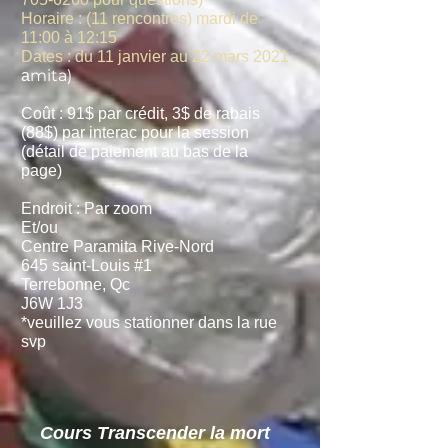
Horaire : (11 rencontres) mardi de
11:00 à 12:15
Dates : du 11 janvier au 22 mars 2021
mita)
a
Coût : 91$ par crédit, 3$ de rabais
(88$) par interac pour la session
(détail de paiement au bas de la
page)
Endroit : Par zoom
Et/ou
Centre Paramita Rive-Nord
645 saint-Louis #1
Terrebonne, Qc
J6W 1J3
*veuillez vous stationner dans la rue
svp
Cours Transcender la mort